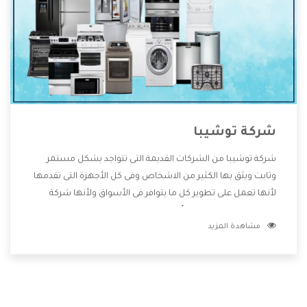
شركة توشيبا
شركة توشيبا من الشركات القديمة التى تتواجد بشكل مستمر
وثابت ويثق بها الكثير من الاشخاص وفى كل الأجهزة التى تقدمها
لأنها تعمل على تطوير كل ما يتوافر فى الأسواق ولأنها شركة
معروفة تهتم جدا بتوفير أفضل خدمات ما بعد البيع مع المنتجات
مشاهدة المزيد
وتقدم للعملاء أقوى العروض والخصومات التى تسهل على
المستهلك الاستمتاع بشراء جميع ما نقدمه لكم معنا هتجد كل
ما هو جديد وأفضل