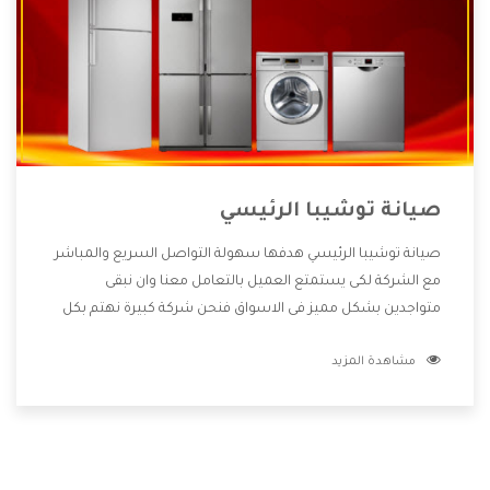
صيانة توشيبا الرئيسي
صيانة توشيبا الرئيسي هدفها سهولة التواصل السريع والمباشر
مع الشركة لكى يستمتع العميل بالتعامل معنا وان نبقى
متواجدين بشكل مميز فى الاسواق فنحن شركة كبيرة نهتم بكل
التفاصيل المهمة للعميل وان يستمتع بالخدمات التى تنفرد
مشاهدة المزيد
الشركة بها والتى تكون منها خدمة الصيانة التى تكون من أهم
الخدمات التى يرغب بها العميل لأنها تحافظ على كفاءة المنتج
كما أن شركة توشيبا تقدم لنا جميع الأجهزة التى نبحث عنها
وأقوى الأسعار التى تكون مناسبة لكثير من العملاء