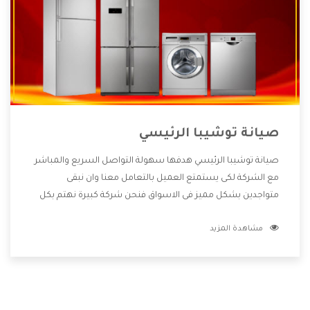
صيانة توشيبا الرئيسي
صيانة توشيبا الرئيسي هدفها سهولة التواصل السريع والمباشر
مع الشركة لكى يستمتع العميل بالتعامل معنا وان نبقى
متواجدين بشكل مميز فى الاسواق فنحن شركة كبيرة نهتم بكل
التفاصيل المهمة للعميل وان يستمتع بالخدمات التى تنفرد
مشاهدة المزيد
الشركة بها والتى تكون منها خدمة الصيانة التى تكون من أهم
الخدمات التى يرغب بها العميل لأنها تحافظ على كفاءة المنتج
كما أن شركة توشيبا تقدم لنا جميع الأجهزة التى نبحث عنها
وأقوى الأسعار التى تكون مناسبة لكثير من العملاء