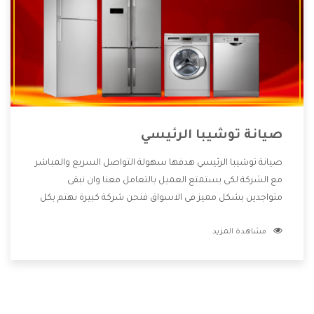
صيانة توشيبا الرئيسي
صيانة توشيبا الرئيسي هدفها سهولة التواصل السريع والمباشر
مع الشركة لكى يستمتع العميل بالتعامل معنا وان نبقى
متواجدين بشكل مميز فى الاسواق فنحن شركة كبيرة نهتم بكل
التفاصيل المهمة للعميل وان يستمتع بالخدمات التى تنفرد
مشاهدة المزيد
الشركة بها والتى تكون منها خدمة الصيانة التى تكون من أهم
الخدمات التى يرغب بها العميل لأنها تحافظ على كفاءة المنتج
كما أن شركة توشيبا تقدم لنا جميع الأجهزة التى نبحث عنها
وأقوى الأسعار التى تكون مناسبة لكثير من العملاء