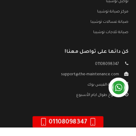
توكيل توشيبا
مركز صيانة توشيبا
صيانة غسالات توشيبا
صيانة ثلاجات توشيبا
كن دائما على تواصل معنا!
01108098347
support@the-maintenance.com
صفحة الفيس بوك
مفتوح طوال ايام الأسبوع
01108098347