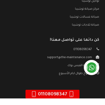
توكيل توشيبا
مركز صيانة توشيبا
صيانة غسالات توشيبا
صيانة ثلاجات توشيبا
كن دائما على تواصل معنا!
01108098347
support@the-maintenance.com
صفحة الفيس بوك
مفتوح طوال ايام الأسبوع
01108098347