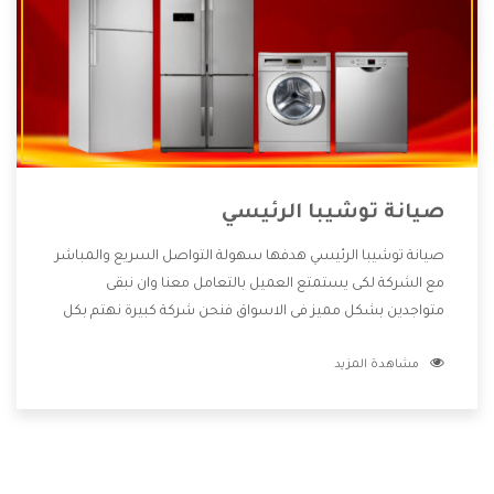
صيانة توشيبا الرئيسي
صيانة توشيبا الرئيسي هدفها سهولة التواصل السريع والمباشر
مع الشركة لكى يستمتع العميل بالتعامل معنا وان نبقى
متواجدين بشكل مميز فى الاسواق فنحن شركة كبيرة نهتم بكل
التفاصيل المهمة للعميل وان يستمتع بالخدمات التى تنفرد
مشاهدة المزيد
الشركة بها والتى تكون منها خدمة الصيانة التى تكون من أهم
الخدمات التى يرغب بها العميل لأنها تحافظ على كفاءة المنتج
كما أن شركة توشيبا تقدم لنا جميع الأجهزة التى نبحث عنها
وأقوى الأسعار التى تكون مناسبة لكثير من العملاء