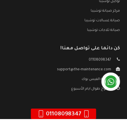
توكيل توشيبا
مركز صيانة توشيبا
صيانة غسالات توشيبا
صيانة ثلاجات توشيبا
كن دائما على تواصل معنا!
01108098347
support@the-maintenance.com
صفحة الفيس بوك
مفتوح طوال ايام الأسبوع
01108098347