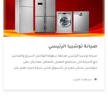
صيانة توشيبا الرئيسي
صيانة توشيبا الرئيسي هدفها سهولة التواصل السريع والمباشر
مع الشركة لكى يستمتع العميل بالتعامل معنا وان نبقى
متواجدين بشكل مميز فى الاسواق فنحن شركة كبيرة نهتم بكل
التفاصيل المهمة للعميل وان يستمتع بالخدمات التى تنفرد
مشاهدة المزيد
الشركة بها والتى تكون منها خدمة الصيانة التى تكون من أهم
الخدمات التى يرغب بها العميل لأنها تحافظ على كفاءة المنتج
كما أن شركة توشيبا تقدم لنا جميع الأجهزة التى نبحث عنها
وأقوى الأسعار التى تكون مناسبة لكثير من العملاء