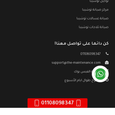
توكيل توشيبا
مركز صيانة توشيبا
صيانة غسالات توشيبا
صيانة ثلاجات توشيبا
كن دائما على تواصل معنا!
01108098347
support@the-maintenance.com
صفحة الفيس بوك
مفتوح طوال ايام الأسبوع
01108098347