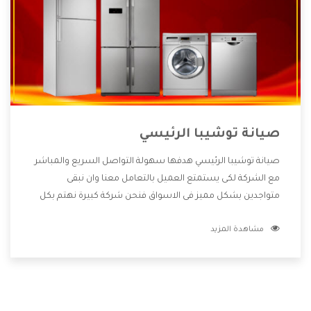
صيانة توشيبا الرئيسي
صيانة توشيبا الرئيسي هدفها سهولة التواصل السريع والمباشر
مع الشركة لكى يستمتع العميل بالتعامل معنا وان نبقى
متواجدين بشكل مميز فى الاسواق فنحن شركة كبيرة نهتم بكل
التفاصيل المهمة للعميل وان يستمتع بالخدمات التى تنفرد
مشاهدة المزيد
الشركة بها والتى تكون منها خدمة الصيانة التى تكون من أهم
الخدمات التى يرغب بها العميل لأنها تحافظ على كفاءة المنتج
كما أن شركة توشيبا تقدم لنا جميع الأجهزة التى نبحث عنها
وأقوى الأسعار التى تكون مناسبة لكثير من العملاء