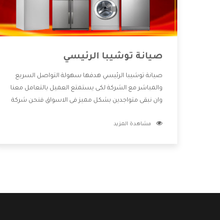
صيانة توشيبا الرئيسي
صيانة توشيبا الرئيسي هدفها سهولة التواصل السريع
والمباشر مع الشركة لكى يستمتع العميل بالتعامل معنا
وان نبقى متواجدين بشكل مميز فى الاسواق فنحن شركة
كبيرة نهتم بكل التفاصيل المهمة للعميل وان يستمتع
مشاهدة المزيد
بالخدمات التى تنفرد الشركة بها والتى تكون منها خدمة
الصيانة التى تكون من أهم الخدمات التى يرغب بها
العميل لأنها تحافظ على كفاءة المنتج كما أن شركة
توشيبا تقدم لنا جميع الأجهزة التى نبحث عنها وأقوى
الأسعار التى تكون مناسبة لكثير من العملاء