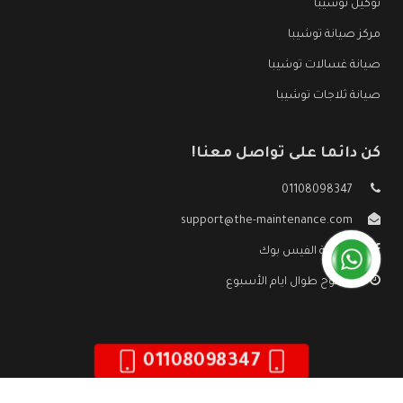
توكيل توشيبا
مركز صيانة توشيبا
صيانة غسالات توشيبا
صيانة ثلاجات توشيبا
كن دائما على تواصل معنا!
01108098347
support@the-maintenance.com
صفحة الفيس بوك
مفتوح طوال ايام الأسبوع
01108098347