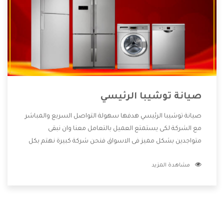
صيانة توشيبا الرئيسي
صيانة توشيبا الرئيسي هدفها سهولة التواصل السريع والمباشر
مع الشركة لكى يستمتع العميل بالتعامل معنا وان نبقى
متواجدين بشكل مميز فى الاسواق فنحن شركة كبيرة نهتم بكل
التفاصيل المهمة للعميل وان يستمتع بالخدمات التى تنفرد
مشاهدة المزيد
الشركة بها والتى تكون منها خدمة الصيانة التى تكون من أهم
الخدمات التى يرغب بها العميل لأنها تحافظ على كفاءة المنتج
كما أن شركة توشيبا تقدم لنا جميع الأجهزة التى نبحث عنها
وأقوى الأسعار التى تكون مناسبة لكثير من العملاء