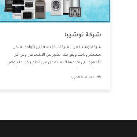
شركة توشيبا
شركة توشيبا من الشركات القديمة التى تتواجد بشكل
مستمر وثابت ويثق بها الكثير من الاشخاص وفى كل
الأجهزة التى تقدمها لأنها تعمل على تطوير كل ما يتوافر
فى الأسواق ولأنها شركة معروفة تهتم جدا بتوفير أفضل
مشاهدة المزيد
خدمات ما بعد البيع مع المنتجات وتقدم للعملاء أقوى
العروض والخصومات التى تسهل على المستهلك
الاستمتاع بشراء جميع ما نقدمه لكم معنا هتجد كل ما
هو جديد وأفضل