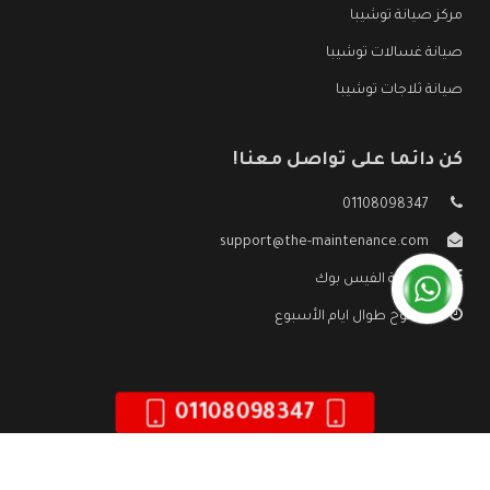
مركز صيانة توشيبا
صيانة غسالات توشيبا
صيانة ثلاجات توشيبا
كن دائما على تواصل معنا!
01108098347
support@the-maintenance.com
صفحة الفيس بوك
مفتوح طوال ايام الأسبوع
01108098347
جميع الحقوق محفوظه ©
صيانة توشيبا