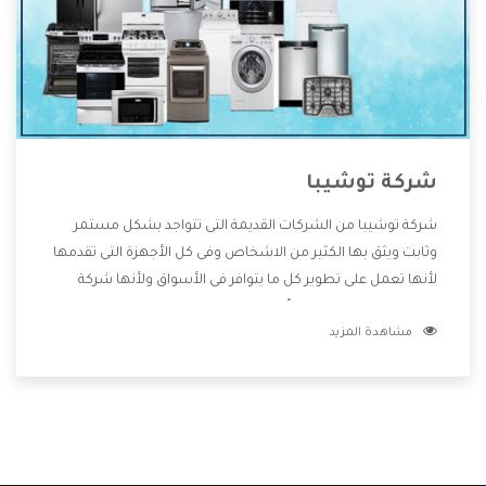
شركة توشيبا
شركة توشيبا من الشركات القديمة التى تتواجد بشكل مستمر
وثابت ويثق بها الكثير من الاشخاص وفى كل الأجهزة التى تقدمها
لأنها تعمل على تطوير كل ما يتوافر فى الأسواق ولأنها شركة
معروفة تهتم جدا بتوفير أفضل خدمات ما بعد البيع مع المنتجات
مشاهدة المزيد
وتقدم للعملاء أقوى العروض والخصومات التى تسهل على
المستهلك الاستمتاع بشراء جميع ما نقدمه لكم معنا هتجد كل
ما هو جديد وأفضل