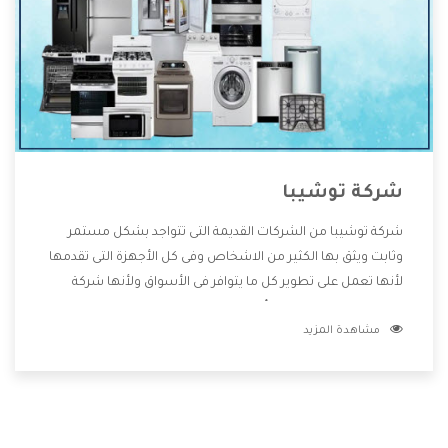
شركة توشيبا
شركة توشيبا من الشركات القديمة التى تتواجد بشكل مستمر
وثابت ويثق بها الكثير من الاشخاص وفى كل الأجهزة التى تقدمها
لأنها تعمل على تطوير كل ما يتوافر فى الأسواق ولأنها شركة
معروفة تهتم جدا بتوفير أفضل خدمات ما بعد البيع مع المنتجات
مشاهدة المزيد
وتقدم للعملاء أقوى العروض والخصومات التى تسهل على
المستهلك الاستمتاع بشراء جميع ما نقدمه لكم معنا هتجد كل
ما هو جديد وأفضل