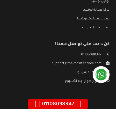
توكيل توشيبا
مركز صيانة توشيبا
صيانة غسالات توشيبا
صيانة ثلاجات توشيبا
كن دائما على تواصل معنا!
01108098347
support@the-maintenance.com
صفحة الفيس بوك
مفتوح طوال ايام الأسبوع
01108098347