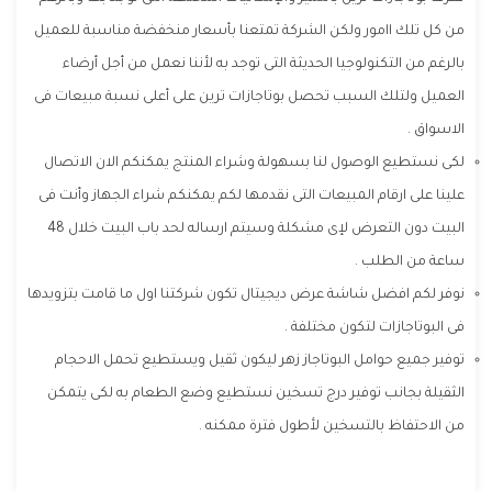
من كل تلك اامور ولكن الشركة تمتعنا بأسعار منخفضة مناسبة للعميل
بالرغم من التكنولوجيا الحديثة التى توجد به لأننا نعمل من أجل أرضاء
العميل ولتلك السبب تحصل بوتاجازات ترين على أعلى نسبة مبيعات فى
الاسواق .
لكى نستطيع الوصول لنا بسهولة وشراء المنتج يمكنكم الان الاتصال
علينا على ارقام المبيعات التى نقدمها لكم يمكنكم شراء الجهاز وأنت فى
البيت دون التعرض لإى مشكلة وسيتم ارساله لحد باب البيت خلال 48
ساعة من الطلب .
نوفر لكم افضل شاشة عرض ديجيتال تكون شركتنا اول ما قامت بتزويدها
فى البوتاجازات لتكون مختلفة .
توفير جميع حوامل البوتاجاز زهر ليكون ثقيل ويستطيع تحمل الاحجام
الثقيلة بجانب توفير درج تسخين نستطيع وضع الطعام به لكى يتمكن
من الاحتفاظ بالتسخين لأطول فترة ممكنه .