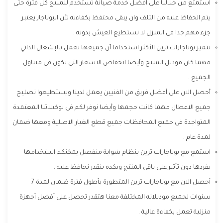
استمتع من خلالنا على افضل خدمة صيانة تستخدم للمنتج كل فترة حتى
يتم الحفاظ عليه من التلف وان يبقى محتفظ بكفاءته لأن البوتاجاز يعتبر
جزء مهم جدا فى المنزل لا نستطيع العيش بدونه .
تتميز بوتاجازات ترين الأكثر استخداما أن جميعها تعمل بالإشعال الذاتي
مهما كان موديل المنتج وأيضا انخفاض الاسعار التى تكون فى متناول
الجميع .
أحصل الان على أفضل فريق من الفنيين يعمل لدينا ويستطيعوا تصليح
جميع الاعطال مهما كانت حجمها وأيضا نوفر لكم فى توكيلاتنا المعتمدة
المتواجدة فى جميع المحافظات جميع قطع الغيار الاصلية ومعها ضمان
لمدة عام .
استمع مع بوتاجازات ترين بنظام شواية منفصل يمكنكم استخدامها
بفردها دون تأثير على باقى المنتج وبكده بنقدر نحافظ عليه .
أحصل الان مع بوتاجازات ترين المتطورة بأطول فترة ضمان لمدة 7
سنوات لجميع موديلاته المختلفة معنا هتقدر تحصل على أفضل أجهزة
منزلية تعمل بكفاءة عالية .