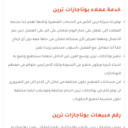
خدمة عملاء بوتاجازات ترين
توفر لنا شركة ترين الكثير من الخدمات المتميزة ولكنها تهتم جدا بخدمة
العملاء التى تعمل على مدار اليوم لنتمكن على الرد على العميل حين يتم
الاتصال ومهما تعرض لأى مشكله نتمكن من حلها معه دون أى ازعاج
كما أننا نتعامل مع العميل بأسلوب متحضر يزيدنا تميز .
تتميز بوتاجازات ترين بوسع الفرن من الداخل تجعلنا نستطيع وضع به
اشياء كبيرة ويكون متميز فى التسوية وتلك الامر ليس متوافر فى معظم
البوتاجازات .
لان مساحات المطبخ تكون مختلفة من مكان الى الاخر كان من الضرورى
ان نوفر لكم من بوتاجازات ترين احجام مختلفة وموديلات ايضا مختلفة
تكون مناسبة لجميع الديكورات .
رقم مبيعات بوتاجازات ترين
تعرف بوتاجازات ترين بالتميز والإمكانيات المختلفة التى توجد بها وبالرغم