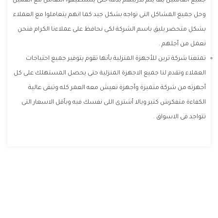
جميع العاملين بها يتم تدريبهم بدقة حتى يستطيعوا التعامل مع العميل
وحل جميع المشاكل التى تواجه بشكل جيد كما انهم يتعاملوا مع العملاء
بشكل متحضر يليق باسم الشركة لكى نحافظ على عملاءنا الكرام فنحن
نعمل من أجلهم .
تمتعنا شركة ترين للأجهزة المنزلية بأنها تقوم بتوفير جميع احتياجات
العملاء وتقدم لنا جميع الاجهزة المنزلية حتى يحصل المستهلك على كل
أجهزته من شركة متميزة وأجهزة تعيش معه العمر كله وتبقى عالية
الكفاءة متفكرش كتير ويالا أشترى اللى نفسك فيه وبأقل الاسعار التى
تتواجد فى الاسواق .