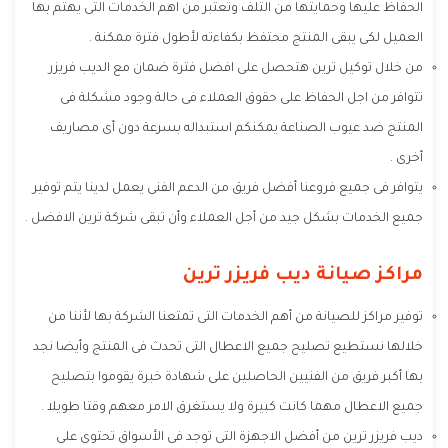
الحفاظ عليها وحمايتها من التلف وتعتبر من اهم الخدمات التى يهتم بها
العميل لكى يبقى المنتج محتفظ بكفاءته لأطول فترة ممكنة .
من خلال توكيل ترين هتحصل على افضل فترة ضمان مع الديب فريزر
تتوافر من اجل الحفاظ على حقوق العملاء فى حالة وجود مشكلة فى
المنتج ضد عيوب الصناعة يمكنكم استبداله بسرعة دون أى مصاريف
أخرى .
يتوافر فى جميع فروعنا أفضل فريق من الدعم الفنى يعمل لدينا يتم توفير
جميع الخدمات بشكل جيد من أجل العملاء وأن تبقى شركة ترين الافضل .
مراكز صيانة ديب فريزر ترين
توفير مراكز للصيانة من أهم الخدمات التى تمتعنا الشركة بها لأننا من
خلالها نستطيع تصليح جميع الاعطال التى تحدث فى المنتج وأيضا نجد
بها أكبر فريق من الفنيين الحاصلين على شهادة خبرة يقوموا بتصليح
جميع الاعطال مهما كانت كبيرة ولا يستغرق الامر معهم وقتا طويلا .
ديب فريزر ترين من أفضل الاجهزة التى توجد فى الأسواق تحتوى على