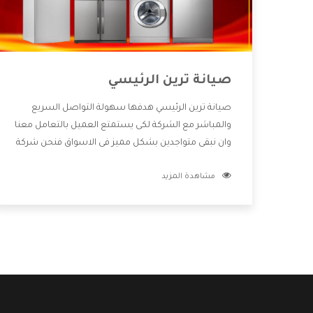
صيانة ترين الرئيسي
صيانة ترين الرئيسي هدفها سهولة التواصل السريع
والمباشر مع الشركة لكى يستمتع العميل بالتعامل معنا
وان نبقى متواجدين بشكل مميز فى الاسواق فنحن شركة
كبيرة نهتم بكل التفاصيل المهمة للعميل وان يستمتع
مشاهدة المزيد
بالخدمات التى تنفرد الشركة بها والتى تكون منها خدمة
الصيانة التى تكون من أهم الخدمات التى يرغب بها
العميل لأنها تحافظ على كفاءة المنتج كما أن شركة ترين
تقدم لنا جميع الأجهزة التى نبحث عنها وأقوى الأسعار
التى تكون مناسبة لكثير من العملاء