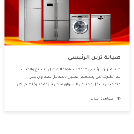
صيانة ترين الرئيسي
صيانة ترين الرئيسي هدفها سهولة التواصل السريع والمباشر
مع الشركة لكى يستمتع العميل بالتعامل معنا وان نبقى
متواجدين بشكل مميز فى الاسواق فنحن شركة كبيرة نهتم بكل
التفاصيل المهمة للعميل وان يستمتع بالخدمات التى تنفرد
مشاهدة المزيد
الشركة بها والتى تكون منها خدمة الصيانة التى تكون من أهم
الخدمات التى يرغب بها العميل لأنها تحافظ على كفاءة المنتج
كما أن شركة ترين تقدم لنا جميع الأجهزة التى نبحث عنها وأقوى
الأسعار التى تكون مناسبة لكثير من العملاء