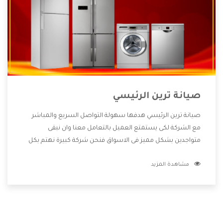
صيانة ترين الرئيسي
صيانة ترين الرئيسي هدفها سهولة التواصل السريع والمباشر
مع الشركة لكى يستمتع العميل بالتعامل معنا وان نبقى
متواجدين بشكل مميز فى الاسواق فنحن شركة كبيرة نهتم بكل
التفاصيل المهمة للعميل وان يستمتع بالخدمات التى تنفرد
مشاهدة المزيد
الشركة بها والتى تكون منها خدمة الصيانة التى تكون من أهم
الخدمات التى يرغب بها العميل لأنها تحافظ على كفاءة المنتج
كما أن شركة ترين تقدم لنا جميع الأجهزة التى نبحث عنها وأقوى
الأسعار التى تكون مناسبة لكثير من العملاء