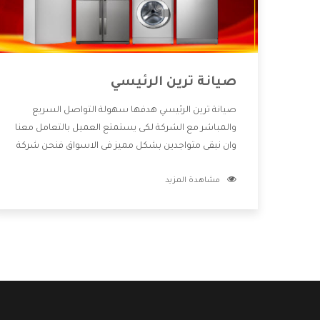
صيانة ترين الرئيسي
صيانة ترين الرئيسي هدفها سهولة التواصل السريع
والمباشر مع الشركة لكى يستمتع العميل بالتعامل معنا
وان نبقى متواجدين بشكل مميز فى الاسواق فنحن شركة
كبيرة نهتم بكل التفاصيل المهمة للعميل وان يستمتع
مشاهدة المزيد
بالخدمات التى تنفرد الشركة بها والتى تكون منها خدمة
الصيانة التى تكون من أهم الخدمات التى يرغب بها
العميل لأنها تحافظ على كفاءة المنتج كما أن شركة ترين
تقدم لنا جميع الأجهزة التى نبحث عنها وأقوى الأسعار
التى تكون مناسبة لكثير من العملاء