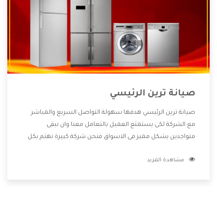
صيانة ترين الرئيسي
صيانة ترين الرئيسي هدفها سهولة التواصل السريع والمباشر
مع الشركة لكى يستمتع العميل بالتعامل معنا وان نبقى
متواجدين بشكل مميز فى الاسواق فنحن شركة كبيرة نهتم بكل
التفاصيل المهمة للعميل وان يستمتع بالخدمات التى تنفرد
مشاهدة المزيد
الشركة بها والتى تكون منها خدمة الصيانة التى تكون من أهم
الخدمات التى يرغب بها العميل لأنها تحافظ على كفاءة المنتج
كما أن شركة ترين تقدم لنا جميع الأجهزة التى نبحث عنها وأقوى
الأسعار التى تكون مناسبة لكثير من العملاء