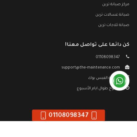
مركز صيانة ترين
صيانة غسالات ترين
صيانة ثلاجات ترين
كن دائما على تواصل معنا!
01108098347
support@the-maintenance.com
صفحة الفيس بوك
مفتوح طوال ايام الأسبوع
01108098347
جميع الحقوق محفوظه ©
صيانة ترين