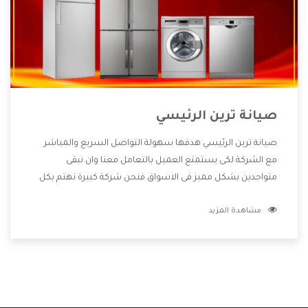
صيانة ترين الرئيسي
صيانة ترين الرئيسي هدفها سهولة التواصل السريع والمباشر
مع الشركة لكى يستمتع العميل بالتعامل معنا وان نبقى
متواجدين بشكل مميز فى الاسواق فنحن شركة كبيرة نهتم بكل
التفاصيل المهمة للعميل وان يستمتع بالخدمات التى تنفرد
مشاهدة المزيد
الشركة بها والتى تكون منها خدمة الصيانة التى تكون من أهم
الخدمات التى يرغب بها العميل لأنها تحافظ على كفاءة المنتج
كما أن شركة ترين تقدم لنا جميع الأجهزة التى نبحث عنها وأقوى
الأسعار التى تكون مناسبة لكثير من العملاء