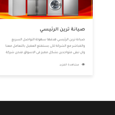
صيانة ترين الرئيسي
صيانة ترين الرئيسي هدفها سهولة التواصل السريع
والمباشر مع الشركة لكى يستمتع العميل بالتعامل معنا
وان نبقى متواجدين بشكل مميز فى الاسواق فنحن شركة
كبيرة نهتم بكل التفاصيل المهمة للعميل وان يستمتع
مشاهدة المزيد
بالخدمات التى تنفرد الشركة بها والتى تكون منها خدمة
الصيانة التى تكون من أهم الخدمات التى يرغب بها
العميل لأنها تحافظ على كفاءة المنتج كما أن شركة ترين
تقدم لنا جميع الأجهزة التى نبحث عنها وأقوى الأسعار
التى تكون مناسبة لكثير من العملاء