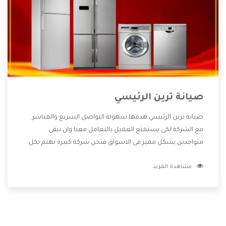
صيانة ترين الرئيسي
صيانة ترين الرئيسي هدفها سهولة التواصل السريع والمباشر
مع الشركة لكى يستمتع العميل بالتعامل معنا وان نبقى
متواجدين بشكل مميز فى الاسواق فنحن شركة كبيرة نهتم بكل
التفاصيل المهمة للعميل وان يستمتع بالخدمات التى تنفرد
مشاهدة المزيد
الشركة بها والتى تكون منها خدمة الصيانة التى تكون من أهم
الخدمات التى يرغب بها العميل لأنها تحافظ على كفاءة المنتج
كما أن شركة ترين تقدم لنا جميع الأجهزة التى نبحث عنها وأقوى
الأسعار التى تكون مناسبة لكثير من العملاء