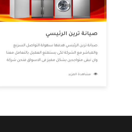
صيانة ترين الرئيسي
صيانة ترين الرئيسي هدفها سهولة التواصل السريع
والمباشر مع الشركة لكى يستمتع العميل بالتعامل معنا
وان نبقى متواجدين بشكل مميز فى الاسواق فنحن شركة
كبيرة نهتم بكل التفاصيل المهمة للعميل وان يستمتع
مشاهدة المزيد
بالخدمات التى تنفرد الشركة بها والتى تكون منها خدمة
الصيانة التى تكون من أهم الخدمات التى يرغب بها
العميل لأنها تحافظ على كفاءة المنتج كما أن شركة ترين
تقدم لنا جميع الأجهزة التى نبحث عنها وأقوى الأسعار
التى تكون مناسبة لكثير من العملاء