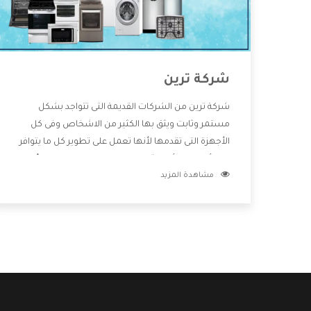
شركة ترين
شركة ترين من الشركات القديمة التى تتواجد بشكل
مستمر وثابت ويثق بها الكثير من الاشخاص وفى كل
الأجهزة التى تقدمها لأنها تعمل على تطوير كل ما يتوافر
فى الأسواق ولأنها شركة معروفة تهتم جدا بتوفير أفضل
مشاهدة المزيد
خدمات ما بعد البيع مع المنتجات وتقدم للعملاء أقوى
العروض والخصومات التى تسهل على المستهلك
الاستمتاع بشراء جميع ما نقدمه لكم معنا هتجد كل ما
هو جديد وأفضل