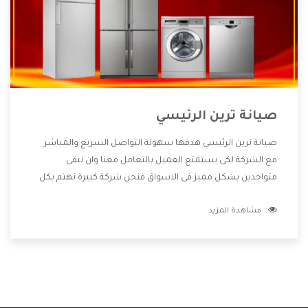
صيانة ترين الرئيسي
صيانة ترين الرئيسي هدفها سهولة التواصل السريع والمباشر
مع الشركة لكى يستمتع العميل بالتعامل معنا وان نبقى
متواجدين بشكل مميز فى الاسواق فنحن شركة كبيرة نهتم بكل
التفاصيل المهمة للعميل وان يستمتع بالخدمات التى تنفرد
مشاهدة المزيد
الشركة بها والتى تكون منها خدمة الصيانة التى تكون من أهم
الخدمات التى يرغب بها العميل لأنها تحافظ على كفاءة المنتج
كما أن شركة ترين تقدم لنا جميع الأجهزة التى نبحث عنها وأقوى
الأسعار التى تكون مناسبة لكثير من العملاء