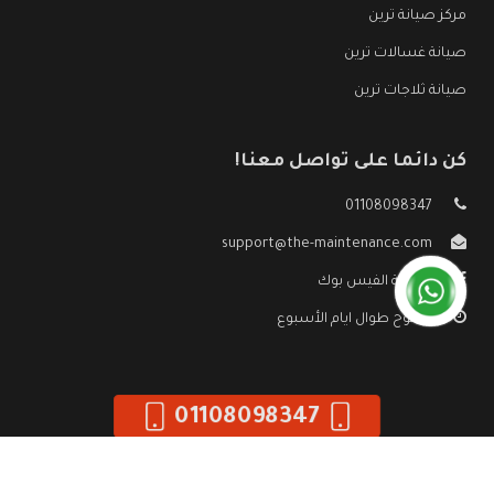
مركز صيانة ترين
صيانة غسالات ترين
صيانة ثلاجات ترين
كن دائما على تواصل معنا!
01108098347
support@the-maintenance.com
صفحة الفيس بوك
مفتوح طوال ايام الأسبوع
01108098347
جميع الحقوق محفوظه ©
صيانة ترين