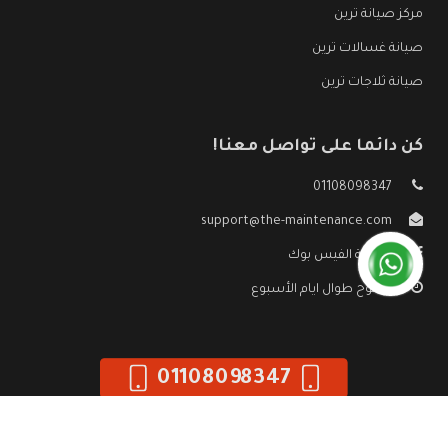
مركز صيانة ترين
صيانة غسالات ترين
صيانة ثلاجات ترين
كن دائما على تواصل معنا!
01108098347
support@the-maintenance.com
صفحة الفيس بوك
مفتوح طوال ايام الأسبوع
01108098347
جميع الحقوق محفوظه ©
صيانة ترين