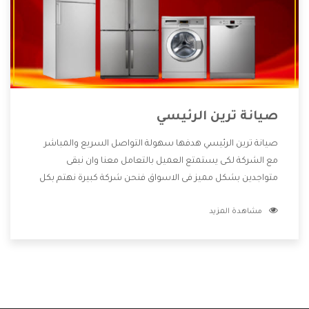
صيانة ترين الرئيسي
صيانة ترين الرئيسي هدفها سهولة التواصل السريع والمباشر
مع الشركة لكى يستمتع العميل بالتعامل معنا وان نبقى
متواجدين بشكل مميز فى الاسواق فنحن شركة كبيرة نهتم بكل
التفاصيل المهمة للعميل وان يستمتع بالخدمات التى تنفرد
مشاهدة المزيد
الشركة بها والتى تكون منها خدمة الصيانة التى تكون من أهم
الخدمات التى يرغب بها العميل لأنها تحافظ على كفاءة المنتج
كما أن شركة ترين تقدم لنا جميع الأجهزة التى نبحث عنها وأقوى
الأسعار التى تكون مناسبة لكثير من العملاء