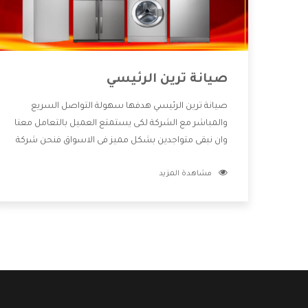
صيانة ترين الرئيسي
صيانة ترين الرئيسي هدفها سهولة التواصل السريع
والمباشر مع الشركة لكى يستمتع العميل بالتعامل معنا
وان نبقى متواجدين بشكل مميز فى الاسواق فنحن شركة
كبيرة نهتم بكل التفاصيل المهمة للعميل وان يستمتع
مشاهدة المزيد
بالخدمات التى تنفرد الشركة بها والتى تكون منها خدمة
الصيانة التى تكون من أهم الخدمات التى يرغب بها
العميل لأنها تحافظ على كفاءة المنتج كما أن شركة ترين
تقدم لنا جميع الأجهزة التى نبحث عنها وأقوى الأسعار
التى تكون مناسبة لكثير من العملاء