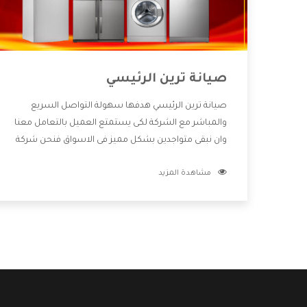
صيانة ترين الرئيسي
صيانة ترين الرئيسي هدفها سهولة التواصل السريع
والمباشر مع الشركة لكى يستمتع العميل بالتعامل معنا
وان نبقى متواجدين بشكل مميز فى الاسواق فنحن شركة
كبيرة نهتم بكل التفاصيل المهمة للعميل وان يستمتع
مشاهدة المزيد
بالخدمات التى تنفرد الشركة بها والتى تكون منها خدمة
الصيانة التى تكون من أهم الخدمات التى يرغب بها
العميل لأنها تحافظ على كفاءة المنتج كما أن شركة ترين
تقدم لنا جميع الأجهزة التى نبحث عنها وأقوى الأسعار
التى تكون مناسبة لكثير من العملاء