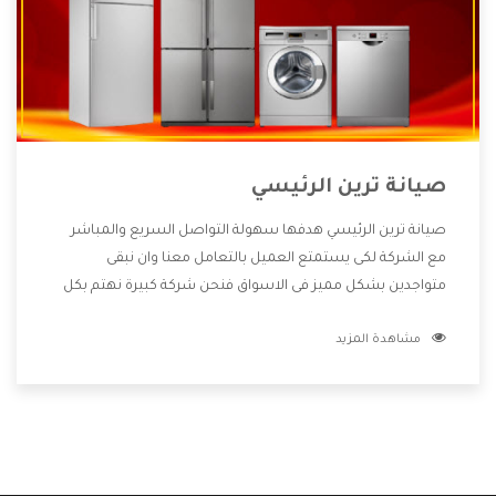
صيانة ترين الرئيسي
صيانة ترين الرئيسي هدفها سهولة التواصل السريع والمباشر
مع الشركة لكى يستمتع العميل بالتعامل معنا وان نبقى
متواجدين بشكل مميز فى الاسواق فنحن شركة كبيرة نهتم بكل
التفاصيل المهمة للعميل وان يستمتع بالخدمات التى تنفرد
مشاهدة المزيد
الشركة بها والتى تكون منها خدمة الصيانة التى تكون من أهم
الخدمات التى يرغب بها العميل لأنها تحافظ على كفاءة المنتج
كما أن شركة ترين تقدم لنا جميع الأجهزة التى نبحث عنها وأقوى
الأسعار التى تكون مناسبة لكثير من العملاء