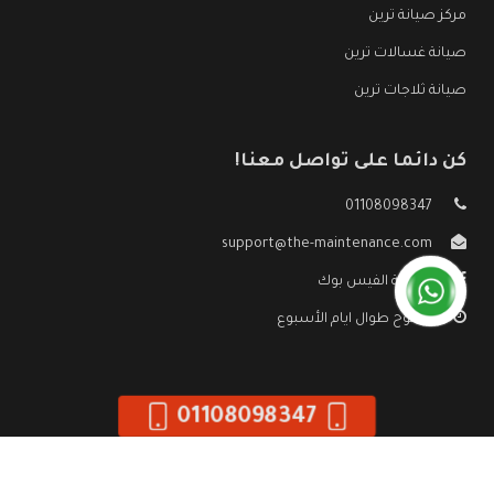
مركز صيانة ترين
صيانة غسالات ترين
صيانة ثلاجات ترين
كن دائما على تواصل معنا!
01108098347
support@the-maintenance.com
صفحة الفيس بوك
مفتوح طوال ايام الأسبوع
01108098347
جميع الحقوق محفوظه ©
صيانة ترين