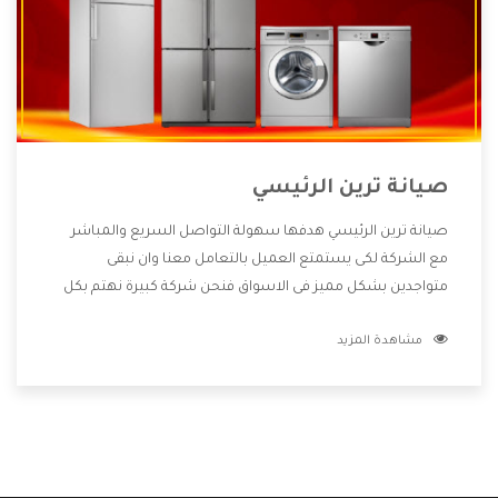
صيانة ترين الرئيسي
صيانة ترين الرئيسي هدفها سهولة التواصل السريع والمباشر
مع الشركة لكى يستمتع العميل بالتعامل معنا وان نبقى
متواجدين بشكل مميز فى الاسواق فنحن شركة كبيرة نهتم بكل
التفاصيل المهمة للعميل وان يستمتع بالخدمات التى تنفرد
مشاهدة المزيد
الشركة بها والتى تكون منها خدمة الصيانة التى تكون من أهم
الخدمات التى يرغب بها العميل لأنها تحافظ على كفاءة المنتج
كما أن شركة ترين تقدم لنا جميع الأجهزة التى نبحث عنها وأقوى
الأسعار التى تكون مناسبة لكثير من العملاء