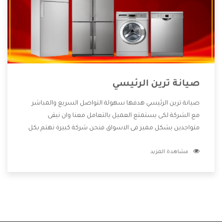
صيانة ترين الرئيسي
صيانة ترين الرئيسي هدفها سهولة التواصل السريع والمباشر
مع الشركة لكى يستمتع العميل بالتعامل معنا وان نبقى
متواجدين بشكل مميز فى الاسواق فنحن شركة كبيرة نهتم بكل
التفاصيل المهمة للعميل وان يستمتع بالخدمات التى تنفرد
مشاهدة المزيد
الشركة بها والتى تكون منها خدمة الصيانة التى تكون من أهم
الخدمات التى يرغب بها العميل لأنها تحافظ على كفاءة المنتج
كما أن شركة ترين تقدم لنا جميع الأجهزة التى نبحث عنها وأقوى
الأسعار التى تكون مناسبة لكثير من العملاء