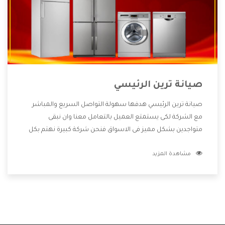
صيانة ترين الرئيسي
صيانة ترين الرئيسي هدفها سهولة التواصل السريع والمباشر
مع الشركة لكى يستمتع العميل بالتعامل معنا وان نبقى
متواجدين بشكل مميز فى الاسواق فنحن شركة كبيرة نهتم بكل
التفاصيل المهمة للعميل وان يستمتع بالخدمات التى تنفرد
مشاهدة المزيد
الشركة بها والتى تكون منها خدمة الصيانة التى تكون من أهم
الخدمات التى يرغب بها العميل لأنها تحافظ على كفاءة المنتج
كما أن شركة ترين تقدم لنا جميع الأجهزة التى نبحث عنها وأقوى
الأسعار التى تكون مناسبة لكثير من العملاء