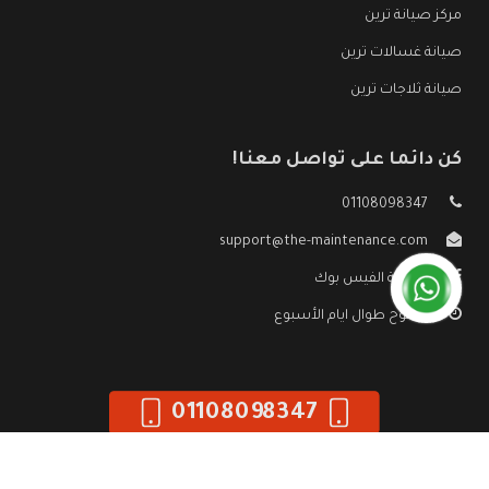
مركز صيانة ترين
صيانة غسالات ترين
صيانة ثلاجات ترين
كن دائما على تواصل معنا!
01108098347
support@the-maintenance.com
صفحة الفيس بوك
مفتوح طوال ايام الأسبوع
01108098347
جميع الحقوق محفوظه ©
صيانة ترين