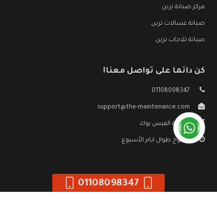
مركز صيانة ترين
صيانة غسالات ترين
صيانة ثلاجات ترين
كن دائما على تواصل معنا!
01108098347
support@the-maintenance.com
صفحة الفيس بوك
مفتوح طوال ايام الأسبوع
01108098347
جميع الحقوق محفوظه ©
صيانة ترين