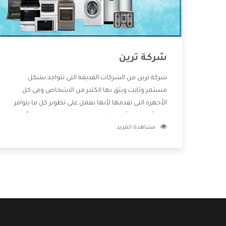
شركة ترين
شركة ترين من الشركات القديمة التى تتواجد بشكل
مستمر وثابت ويثق بها الكثير من الاشخاص وفى كل
الأجهزة التى تقدمها لأنها تعمل على تطوير كل ما يتوافر
فى الأسواق ولأنها شركة معروفة تهتم جدا بتوفير أفضل
مشاهدة المزيد
خدمات ما بعد البيع مع المنتجات وتقدم للعملاء أقوى
العروض والخصومات التى تسهل على المستهلك
الاستمتاع بشراء جميع ما نقدمه لكم معنا هتجد كل ما
هو جديد وأفضل