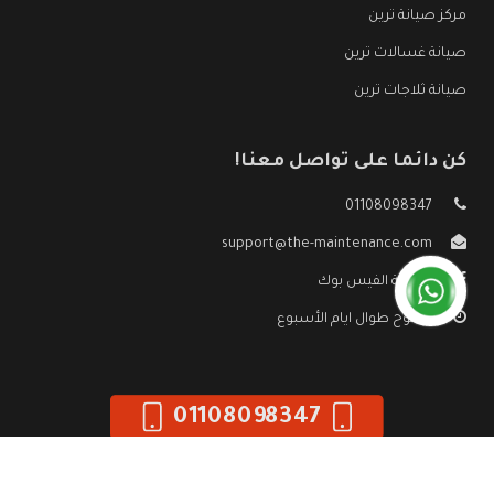
مركز صيانة ترين
صيانة غسالات ترين
صيانة ثلاجات ترين
كن دائما على تواصل معنا!
01108098347
support@the-maintenance.com
صفحة الفيس بوك
مفتوح طوال ايام الأسبوع
01108098347
جميع الحقوق محفوظه ©
صيانة ترين