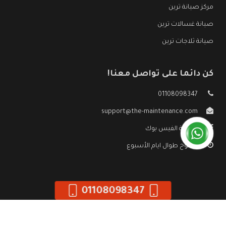
مركز صيانة ترين
صيانة غسالات ترين
صيانة ثلاجات ترين
كن دائما على تواصل معنا!
01108098347
support@the-maintenance.com
صفحة الفيس بوك
مفتوح طوال ايام الأسبوع
01108098347
جميع الحقوق محفوظه ©
صيانة ترين