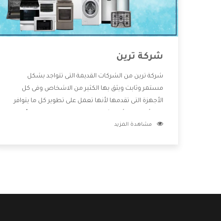
شركة ترين
شركة ترين من الشركات القديمة التى تتواجد بشكل
مستمر وثابت ويثق بها الكثير من الاشخاص وفى كل
الأجهزة التى تقدمها لأنها تعمل على تطوير كل ما يتوافر
فى الأسواق ولأنها شركة معروفة تهتم جدا بتوفير أفضل
مشاهدة المزيد
خدمات ما بعد البيع مع المنتجات وتقدم للعملاء أقوى
العروض والخصومات التى تسهل على المستهلك
الاستمتاع بشراء جميع ما نقدمه لكم معنا هتجد كل ما
هو جديد وأفضل