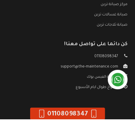
مركز صيانة ترين
صيانة غسالات ترين
صيانة ثلاجات ترين
كن دائما على تواصل معنا!
01108098347
support@the-maintenance.com
صفحة الفيس بوك
مفتوح طوال ايام الأسبوع
01108098347
جميع الحقوق محفوظه ©
صيانة ترين