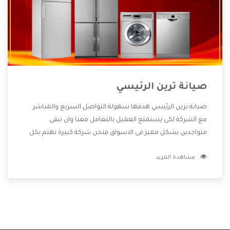
صيانة ترين الرئيسي
صيانة ترين الرئيسي هدفها سهولة التواصل السريع والمباشر
مع الشركة لكى يستمتع العميل بالتعامل معنا وان نبقى
متواجدين بشكل مميز فى الاسواق فنحن شركة كبيرة نهتم بكل
التفاصيل المهمة للعميل وان يستمتع بالخدمات التى تنفرد
مشاهدة المزيد
الشركة بها والتى تكون منها خدمة الصيانة التى تكون من أهم
الخدمات التى يرغب بها العميل لأنها تحافظ على كفاءة المنتج
كما أن شركة ترين تقدم لنا جميع الأجهزة التى نبحث عنها وأقوى
الأسعار التى تكون مناسبة لكثير من العملاء