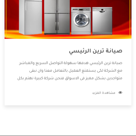
صيانة ترين الرئيسي
صيانة ترين الرئيسي هدفها سهولة التواصل السريع والمباشر
مع الشركة لكى يستمتع العميل بالتعامل معنا وان نبقى
متواجدين بشكل مميز فى الاسواق فنحن شركة كبيرة نهتم بكل
التفاصيل المهمة للعميل وان يستمتع بالخدمات التى تنفرد
مشاهدة المزيد
الشركة بها والتى تكون منها خدمة الصيانة التى تكون من أهم
الخدمات التى يرغب بها العميل لأنها تحافظ على كفاءة المنتج
كما أن شركة ترين تقدم لنا جميع الأجهزة التى نبحث عنها وأقوى
الأسعار التى تكون مناسبة لكثير من العملاء