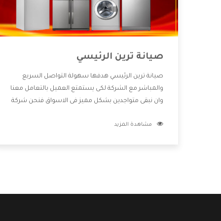
صيانة ترين الرئيسي
صيانة ترين الرئيسي هدفها سهولة التواصل السريع
والمباشر مع الشركة لكى يستمتع العميل بالتعامل معنا
وان نبقى متواجدين بشكل مميز فى الاسواق فنحن شركة
كبيرة نهتم بكل التفاصيل المهمة للعميل وان يستمتع
مشاهدة المزيد
بالخدمات التى تنفرد الشركة بها والتى تكون منها خدمة
الصيانة التى تكون من أهم الخدمات التى يرغب بها
العميل لأنها تحافظ على كفاءة المنتج كما أن شركة ترين
تقدم لنا جميع الأجهزة التى نبحث عنها وأقوى الأسعار
التى تكون مناسبة لكثير من العملاء