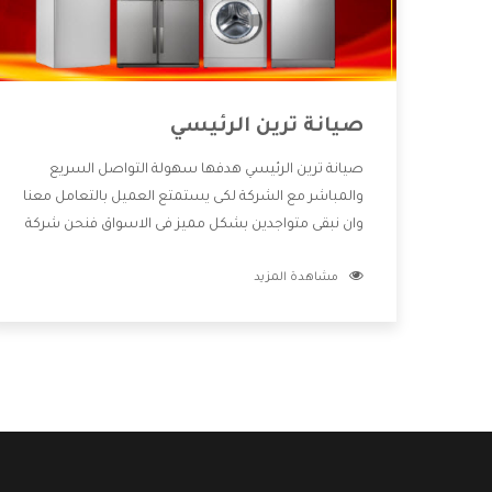
صيانة ترين الرئيسي
صيانة ترين الرئيسي هدفها سهولة التواصل السريع
والمباشر مع الشركة لكى يستمتع العميل بالتعامل معنا
وان نبقى متواجدين بشكل مميز فى الاسواق فنحن شركة
كبيرة نهتم بكل التفاصيل المهمة للعميل وان يستمتع
مشاهدة المزيد
بالخدمات التى تنفرد الشركة بها والتى تكون منها خدمة
الصيانة التى تكون من أهم الخدمات التى يرغب بها
العميل لأنها تحافظ على كفاءة المنتج كما أن شركة ترين
تقدم لنا جميع الأجهزة التى نبحث عنها وأقوى الأسعار
التى تكون مناسبة لكثير من العملاء