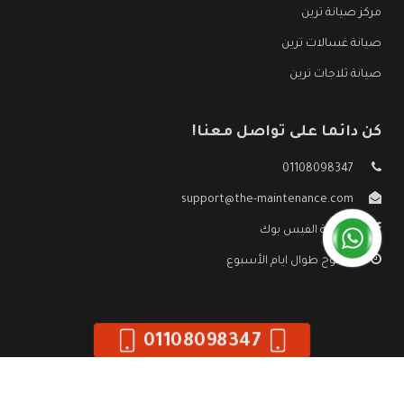
مركز صيانة ترين
صيانة غسالات ترين
صيانة ثلاجات ترين
كن دائما على تواصل معنا!
01108098347
support@the-maintenance.com
صفحة الفيس بوك
مفتوح طوال ايام الأسبوع
01108098347
جميع الحقوق محفوظه ©
صيانة ترين