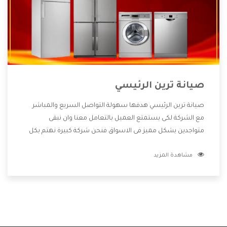
صيانة ترين الرئيسي
صيانة ترين الرئيسي هدفها سهولة التواصل السريع والمباشر
مع الشركة لكى يستمتع العميل بالتعامل معنا وان نبقى
متواجدين بشكل مميز فى الاسواق فنحن شركة كبيرة نهتم بكل
التفاصيل المهمة للعميل وان يستمتع بالخدمات التى تنفرد
مشاهدة المزيد
الشركة بها والتى تكون منها خدمة الصيانة التى تكون من أهم
الخدمات التى يرغب بها العميل لأنها تحافظ على كفاءة المنتج
كما أن شركة ترين تقدم لنا جميع الأجهزة التى نبحث عنها وأقوى
الأسعار التى تكون مناسبة لكثير من العملاء