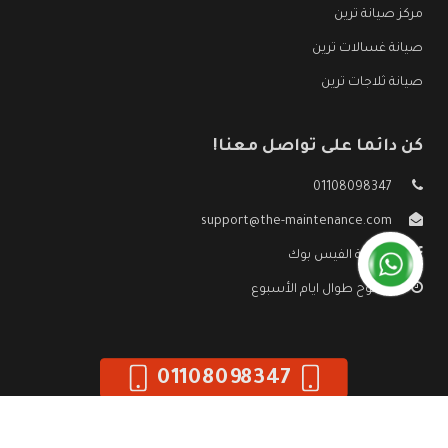
مركز صيانة ترين
صيانة غسالات ترين
صيانة ثلاجات ترين
كن دائما على تواصل معنا!
01108098347
support@the-maintenance.com
صفحة الفيس بوك
مفتوح طوال ايام الأسبوع
01108098347
جميع الحقوق محفوظه ©
صيانة ترين