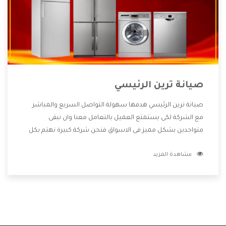
صيانة ترين الرئيسي
صيانة ترين الرئيسي هدفها سهولة التواصل السريع والمباشر
مع الشركة لكى يستمتع العميل بالتعامل معنا وان نبقى
متواجدين بشكل مميز فى الاسواق فنحن شركة كبيرة نهتم بكل
التفاصيل المهمة للعميل وان يستمتع بالخدمات التى تنفرد
مشاهدة المزيد
الشركة بها والتى تكون منها خدمة الصيانة التى تكون من أهم
الخدمات التى يرغب بها العميل لأنها تحافظ على كفاءة المنتج
كما أن شركة ترين تقدم لنا جميع الأجهزة التى نبحث عنها وأقوى
الأسعار التى تكون مناسبة لكثير من العملاء