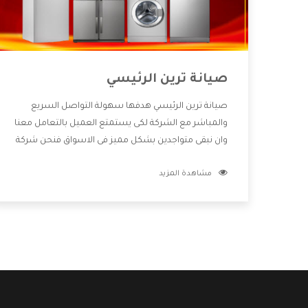
صيانة ترين الرئيسي
صيانة ترين الرئيسي هدفها سهولة التواصل السريع
والمباشر مع الشركة لكى يستمتع العميل بالتعامل معنا
وان نبقى متواجدين بشكل مميز فى الاسواق فنحن شركة
كبيرة نهتم بكل التفاصيل المهمة للعميل وان يستمتع
مشاهدة المزيد
بالخدمات التى تنفرد الشركة بها والتى تكون منها خدمة
الصيانة التى تكون من أهم الخدمات التى يرغب بها
العميل لأنها تحافظ على كفاءة المنتج كما أن شركة ترين
تقدم لنا جميع الأجهزة التى نبحث عنها وأقوى الأسعار
التى تكون مناسبة لكثير من العملاء