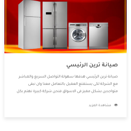
صيانة ترين الرئيسي
صيانة ترين الرئيسي هدفها سهولة التواصل السريع والمباشر
مع الشركة لكى يستمتع العميل بالتعامل معنا وان نبقى
متواجدين بشكل مميز فى الاسواق فنحن شركة كبيرة نهتم بكل
التفاصيل المهمة للعميل وان يستمتع بالخدمات التى تنفرد
مشاهدة المزيد
الشركة بها والتى تكون منها خدمة الصيانة التى تكون من أهم
الخدمات التى يرغب بها العميل لأنها تحافظ على كفاءة المنتج
كما أن شركة ترين تقدم لنا جميع الأجهزة التى نبحث عنها وأقوى
الأسعار التى تكون مناسبة لكثير من العملاء