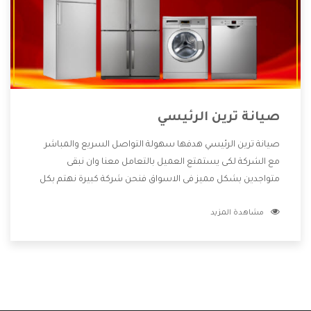
صيانة ترين الرئيسي
صيانة ترين الرئيسي هدفها سهولة التواصل السريع والمباشر
مع الشركة لكى يستمتع العميل بالتعامل معنا وان نبقى
متواجدين بشكل مميز فى الاسواق فنحن شركة كبيرة نهتم بكل
التفاصيل المهمة للعميل وان يستمتع بالخدمات التى تنفرد
مشاهدة المزيد
الشركة بها والتى تكون منها خدمة الصيانة التى تكون من أهم
الخدمات التى يرغب بها العميل لأنها تحافظ على كفاءة المنتج
كما أن شركة ترين تقدم لنا جميع الأجهزة التى نبحث عنها وأقوى
الأسعار التى تكون مناسبة لكثير من العملاء