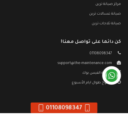
مركز صيانة ترين
صيانة غسالات ترين
صيانة ثلاجات ترين
كن دائما على تواصل معنا!
01108098347
support@the-maintenance.com
صفحة الفيس بوك
مفتوح طوال ايام الأسبوع
01108098347
جميع الحقوق محفوظه ©
صيانة ترين