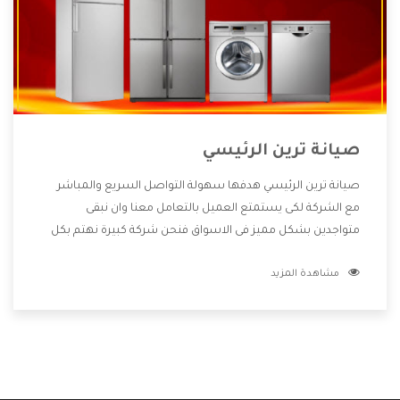
صيانة ترين الرئيسي
صيانة ترين الرئيسي هدفها سهولة التواصل السريع والمباشر
مع الشركة لكى يستمتع العميل بالتعامل معنا وان نبقى
متواجدين بشكل مميز فى الاسواق فنحن شركة كبيرة نهتم بكل
التفاصيل المهمة للعميل وان يستمتع بالخدمات التى تنفرد
مشاهدة المزيد
الشركة بها والتى تكون منها خدمة الصيانة التى تكون من أهم
الخدمات التى يرغب بها العميل لأنها تحافظ على كفاءة المنتج
كما أن شركة ترين تقدم لنا جميع الأجهزة التى نبحث عنها وأقوى
الأسعار التى تكون مناسبة لكثير من العملاء