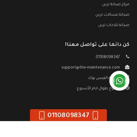
مركز صيانة ترين
صيانة غسالات ترين
صيانة ثلاجات ترين
كن دائما على تواصل معنا!
01108098347
support@the-maintenance.com
صفحة الفيس بوك
مفتوح طوال ايام الأسبوع
01108098347
جميع الحقوق محفوظه ©
صيانة ترين