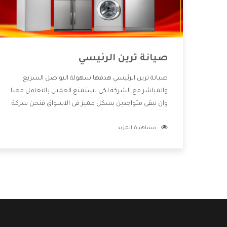
صيانة ترين الرئيسي
صيانة ترين الرئيسي هدفها سهولة التواصل السريع
والمباشر مع الشركة لكى يستمتع العميل بالتعامل معنا
وان نبقى متواجدين بشكل مميز فى الاسواق فنحن شركة
كبيرة نهتم بكل التفاصيل المهمة للعميل وان يستمتع
مشاهدة المزيد
بالخدمات التى تنفرد الشركة بها والتى تكون منها خدمة
الصيانة التى تكون من أهم الخدمات التى يرغب بها
العميل لأنها تحافظ على كفاءة المنتج كما أن شركة ترين
تقدم لنا جميع الأجهزة التى نبحث عنها وأقوى الأسعار
التى تكون مناسبة لكثير من العملاء