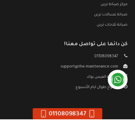
مركز صيانة ترين
صيانة غسالات ترين
صيانة ثلاجات ترين
كن دائما على تواصل معنا!
01108098347
support@the-maintenance.com
صفحة الفيس بوك
مفتوح طوال ايام الأسبوع
01108098347
جميع الحقوق محفوظه ©
صيانة ترين