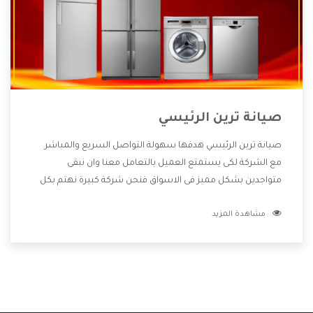
صيانة ترين الرئيسي
صيانة ترين الرئيسي هدفها سهولة التواصل السريع والمباشر
مع الشركة لكى يستمتع العميل بالتعامل معنا وان نبقى
متواجدين بشكل مميز فى الاسواق فنحن شركة كبيرة نهتم بكل
التفاصيل المهمة للعميل وان يستمتع بالخدمات التى تنفرد
مشاهدة المزيد
الشركة بها والتى تكون منها خدمة الصيانة التى تكون من أهم
الخدمات التى يرغب بها العميل لأنها تحافظ على كفاءة المنتج
كما أن شركة ترين تقدم لنا جميع الأجهزة التى نبحث عنها وأقوى
الأسعار التى تكون مناسبة لكثير من العملاء