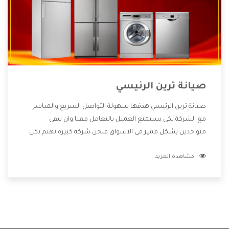
صيانة ترين الرئيسي
صيانة ترين الرئيسي هدفها سهولة التواصل السريع والمباشر
مع الشركة لكى يستمتع العميل بالتعامل معنا وان نبقى
متواجدين بشكل مميز فى الاسواق فنحن شركة كبيرة نهتم بكل
التفاصيل المهمة للعميل وان يستمتع بالخدمات التى تنفرد
مشاهدة المزيد
الشركة بها والتى تكون منها خدمة الصيانة التى تكون من أهم
الخدمات التى يرغب بها العميل لأنها تحافظ على كفاءة المنتج
كما أن شركة ترين تقدم لنا جميع الأجهزة التى نبحث عنها وأقوى
الأسعار التى تكون مناسبة لكثير من العملاء