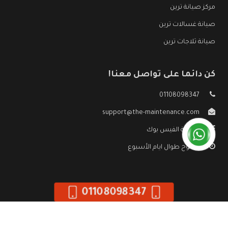
مركز صيانة ترين
صيانة غسالات ترين
صيانة ثلاجات ترين
كن دائما على تواصل معنا!
01108098347
support@the-maintenance.com
صفحة الفيس بوك
مفتوح طوال ايام الأسبوع
01108098347
جميع الحقوق محفوظه ©
صيانة ترين